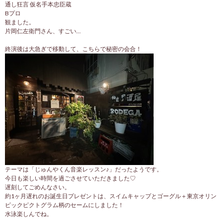
通し狂言 仮名手本忠臣蔵
Bプロ
観ました。
片岡仁左衛門さん、すごい…
終演後は大急ぎで移動して、こちらで秘密の会合！
テーマは「じゅんやくん音楽レッスン♪」だったようです。
今日も楽しい時間を過ごさせていただきました♡
遅刻してごめんなさい。
約1ヶ月遅れのお誕生日プレゼントは、スイムキャップとゴーグル＋東京オリン
ピックピクトグラム柄のセームにしました！
水泳楽しんでね。