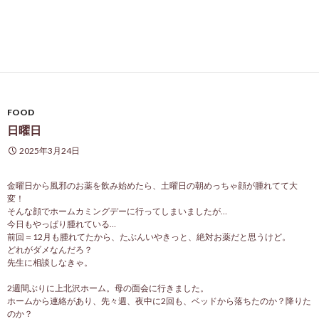
FOOD
日曜日
2025年3月24日
金曜日から風邪のお薬を飲み始めたら、土曜日の朝めっちゃ顔が腫れてて大
変！
そんな顔でホームカミングデーに行ってしまいましたが…
今日もやっぱり腫れている…
前回＝12月も腫れてたから、たぶんいやきっと、絶対お薬だと思うけど。
どれがダメなんだろ？
先生に相談しなきゃ。
2週間ぶりに上北沢ホーム。母の面会に行きました。
ホームから連絡があり、先々週、夜中に2回も、ベッドから落ちたのか？降りた
のか？