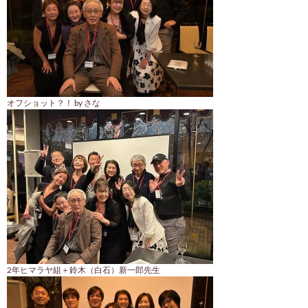
オフショット？！ by さな
2年ヒマラヤ組＋鈴木（白石）新一郎先生