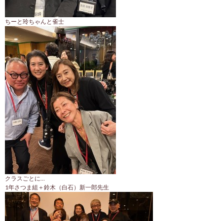
ちーと玲ちゃんと雀士
クラスごとに…
1年さつま組＋鈴木（白石）新一郎先生