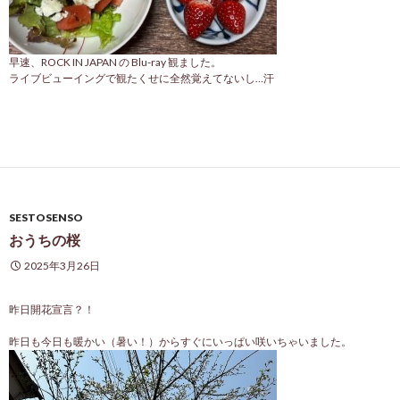
早速、ROCK IN JAPAN の Blu-ray 観ました。
ライブビューイングで観たくせに全然覚えてないし…汗
SESTOSENSO
おうちの桜
2025年3月26日
昨日開花宣言？！
昨日も今日も暖かい（暑い！）からすぐにいっぱい咲いちゃいました。