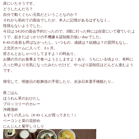
床にいたそうです。
どうしたんだろ？
自分で動くぐらい元気だということなのか？
それから初めての面会でしたが、本人に記憶があるはずもなく…
怪我もないようでした。
今日は 14:30 の面会予約だったので、3階に行った時には自室にいて寝ていたよ
うで、起きたばっかりの不機嫌＆認知能力低い day でした。
K-KI の名前も呼ばなかったし、いつもの、成績は？結婚は？の質問もなし。
上北沢ホームに入って、3ヶ月。
皆さんとおしゃべりしてますよ！の時あり、
お隣の方のお食事まで食べようとしますよ！あり、うちにいる頃より、有料に
入った時より元気になったみたいだけど、やっぱり認知症はどんどん進むよう
です。
帰宅して、明後日の歌舞伎の予習したり、水泳日本選手権観たり…
夜ごはん
ほうれん草のおひたし
ブロッコリーのカレー
沖縄蒲鉾
もずくの天ぷら（K-KI くんが買ってきた！）
ベーコンと菜の花炒め
にんじんと菊芋しりしり