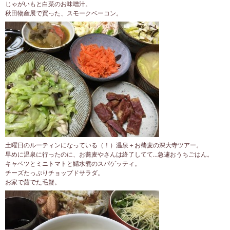
じゃがいもと白菜のお味噌汁。
秋田物産展で買った、スモークベーコン。
土曜日のルーティンになっている（！）温泉＋お蕎麦の深大寺ツアー。
早めに温泉に行ったのに、お蕎麦やさんは終了してて…急遽おうちごはん。
キャベツとミニトマトと鯖水煮のスパゲッティ。
チーズたっぷりチョップドサラダ。
お家で茹でた毛蟹。