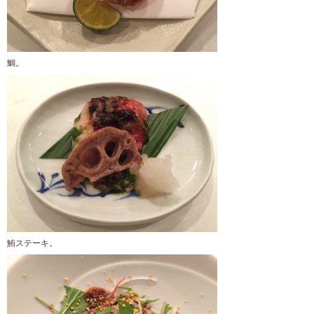
鯛。
鮪ステーキ。