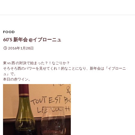
FOOD
60’S 新年会 @イブローニュ
2016年1月28日
東 vs 西 の対決で始まった？！なごりか？
そろそろ西のパワーを見せてくれ！的なことになり、新年会は『イブローニ
ュ』で。
本日の赤ワイン。