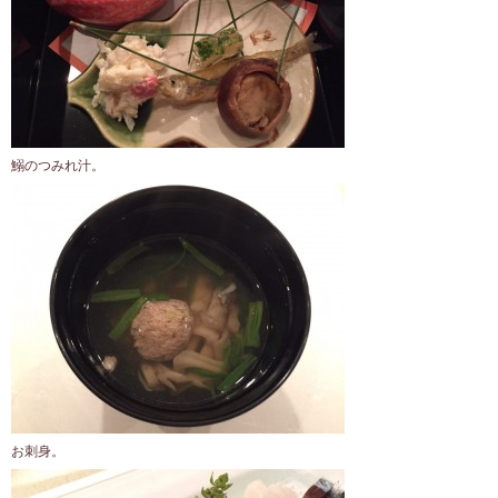
鰯のつみれ汁。
お刺身。