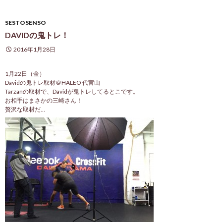
SESTOSENSO
DAVIDの鬼トレ！
2016年1月28日
1月22日（金）
Davidの鬼トレ取材＠HALEO 代官山
Tarzanの取材で、Davidが鬼トレしてるとこです。
お相手はまさかの三崎さん！
贅沢な取材だ…