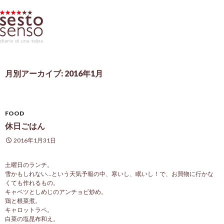
月別アーカイブ: 2016年1月
FOOD
休日ごはん
2016年1月31日
土曜日のランチ。
雪かもしれない…という天気予報の中、寒いし、眠いし！で、お買物に行かな
くても作れるもの。
キャベツとしめじのアンチョビ炒め。
鶏と根菜煮。
キャロットラペ。
白菜の塩昆布和え。