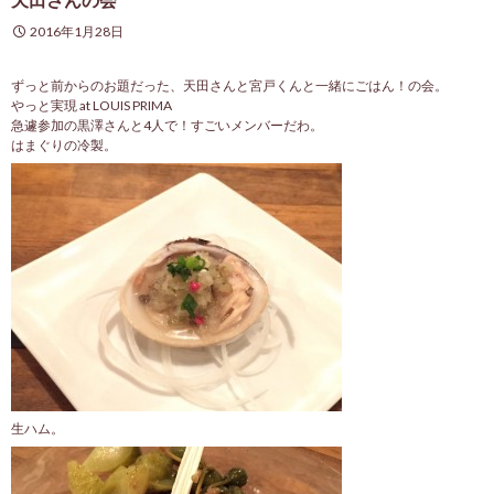
2016年1月28日
ずっと前からのお題だった、天田さんと宮戸くんと一緒にごはん！の会。
やっと実現 at LOUIS PRIMA
急遽参加の黒澤さんと4人で！すごいメンバーだわ。
はまぐりの冷製。
生ハム。