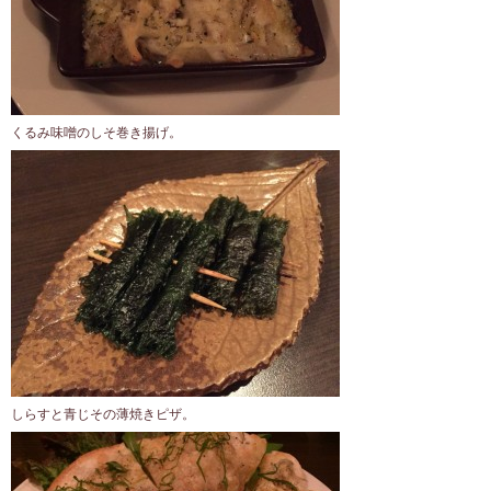
くるみ味噌のしそ巻き揚げ。
しらすと青じその薄焼きピザ。