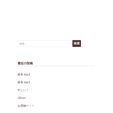
検索:
最近の投稿
岐阜 day2
岐阜 day1
忙しい！
Oliver
お買物〜！！